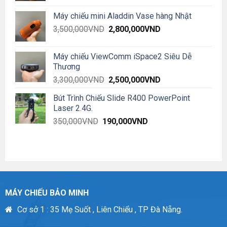
Máy chiếu mini Aladdin Vase hàng Nhật
Original
Current
3,500,000
VND
2,800,000
VND
price
price
was:
is:
Máy chiếu ViewComm iSpace2 Siêu Dễ
3,500,000VND.
2,800,000VND.
Thương
Original
Current
3,300,000
VND
2,500,000
VND
price
price
Bút Trình Chiếu Slide R400 PowerPoint
was:
is:
Laser 2.4G.
3,300,000VND.
2,500,000VND.
Original
Current
350,000
VND
190,000
VND
price
price
was:
is:
350,000VND.
190,000VND.
MÁY CHIẾU BẢO MINH
Cơ sở 1 : 35 Mẹ Suốt , Liên Chiểu , TP Đà Nẵng.