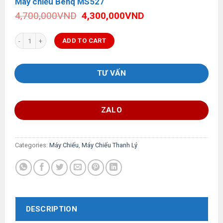
Máy chiếu Benq MS527
Original
Current
4,700,000
VND
4,300,000
VND
price
price
was:
is:
Máy chiếu Benq MS527 quantity
ADD TO CART
4,700,000VND.
4,300,000VND.
TƯ VẤN
ZALO
Categories:
Máy Chiếu
,
Máy Chiếu Thanh Lý
DESCRIPTION