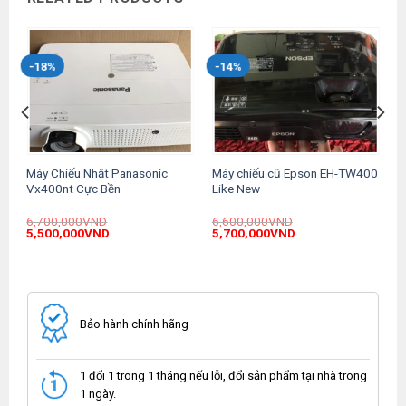
-18%
-14%
Máy Chiếu Nhật Panasonic
Máy chiếu cũ Epson EH-TW400
Vx400nt Cực Bền
Like New
6,700,000
VND
6,600,000
VND
Original
Current
Original
Current
5,500,000
VND
5,700,000
VND
price
price
price
price
was:
is:
was:
is:
.
6,700,000VND.
5,500,000VND.
6,600,000VND.
5,700,000VND.
Bảo hành chính hãng
1 đổi 1 trong 1 tháng nếu lỗi, đổi sản phẩm tại nhà trong
1 ngày.