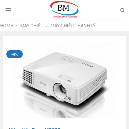
Chuyển
đến
nội
dung
HOME
/
MÁY CHIẾU
/
MÁY CHIẾU THANH LÝ
-9%