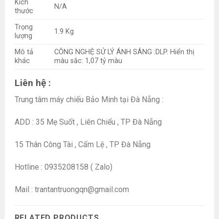
Kích
N/A
thước
Trọng
1.9 Kg
lượng
Mô tả
CÔNG NGHỆ SỬ LÝ ÁNH SÁNG :DLP. Hiển thị
khác
màu sắc: 1,07 tỷ màu
Liên hệ :
Trung tâm máy chiếu Bảo Minh tại Đà Nẵng :
ADD : 35 Mẹ Suốt , Liên Chiểu , TP Đà Nẵng
15 Thân Công Tài , Cẩm Lệ , TP Đà Nẵng
Hotline : 0935208158 ( Zalo)
Mail : trantantruongqn@gmail.com
RELATED PRODUCTS