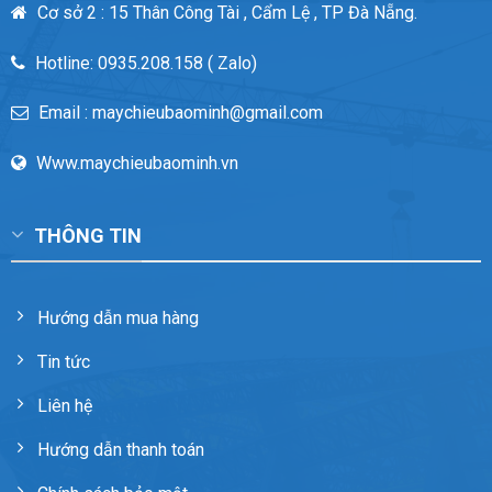
Cơ sở 2 : 15 Thân Công Tài , Cẩm Lệ , TP Đà Nẵng.
Hotline: 0935.208.158 ( Zalo)
Email : maychieubaominh@gmail.com
Www.maychieubaominh.vn
THÔNG TIN
Hướng dẫn mua hàng
Tin tức
Liên hệ
Hướng dẫn thanh toán