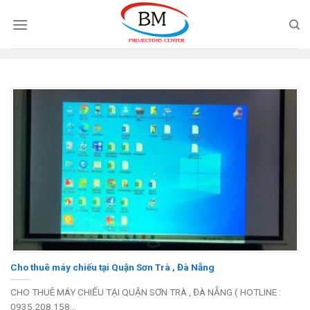
Chuyển
đến
nội
dung
Cho thuê máy chiếu tại Quận Sơn Trà , Đà Nẵng
CHO THUÊ MÁY CHIẾU TẠI QUẬN SƠN TRÀ , ĐÀ NẴNG ( HOTLINE :
0935.208.158...