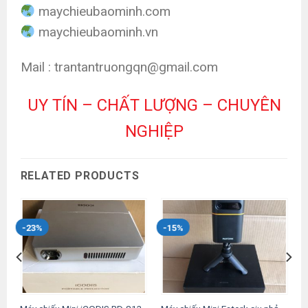
maychieubaominh.com
maychieubaominh.vn
Mail : trantantruongqn@gmail.com
UY TÍN – CHẤT LƯỢNG – CHUYÊN
NGHIỆP
RELATED PRODUCTS
-23%
-15%