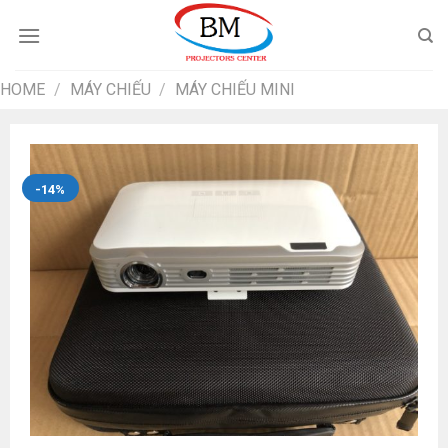
Chuyển
đến
nội
dung
HOME
/
MÁY CHIẾU
/
MÁY CHIẾU MINI
-14%