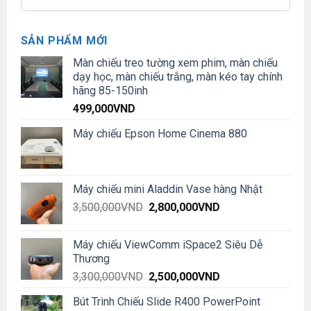
SẢN PHẨM MỚI
Màn chiếu treo tường xem phim, màn chiếu
dạy học, màn chiếu trắng, màn kéo tay chính
hãng 85-150inh
499,000
VND
Máy chiếu Epson Home Cinema 880
Máy chiếu mini Aladdin Vase hàng Nhật
Original
Current
3,500,000
VND
2,800,000
VND
price
price
was:
is:
Máy chiếu ViewComm iSpace2 Siêu Dễ
3,500,000VND.
2,800,000VND.
Thương
Original
Current
3,300,000
VND
2,500,000
VND
price
price
Bút Trình Chiếu Slide R400 PowerPoint
was:
is: