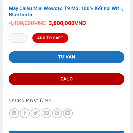
Máy Chiếu Mini Wowoto T9 Mới 100% Kết nối Wifi ,
Bluetooth….
Original
Current
4,400,000
VND
3,800,000
VND
price
price
was:
is:
Máy Chiếu Mini Wowoto T9 Mới 100% Kết nối Wifi , Bluetooth.... quantity
ADD TO CART
4,400,000VND.
3,800,000VND.
TƯ VẤN
ZALO
Category:
Máy Chiếu Mini