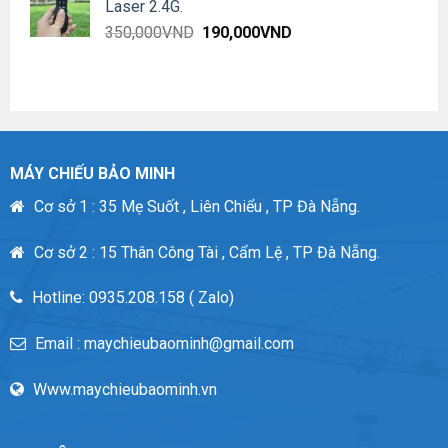
Laser 2.4G.
3,300,000VND.
2,500,000VND.
Original
Current
350,000
VND
190,000
VND
price
price
was:
is:
350,000VND.
190,000VND.
MÁY CHIẾU BẢO MINH
Cơ sở 1 : 35 Mẹ Suốt , Liên Chiểu , TP Đà Nẵng.
Cơ sở 2 : 15 Thân Công Tài , Cẩm Lệ , TP Đà Nẵng.
Hotline: 0935.208.158 ( Zalo)
Email : maychieubaominh@gmail.com
Www.maychieubaominh.vn