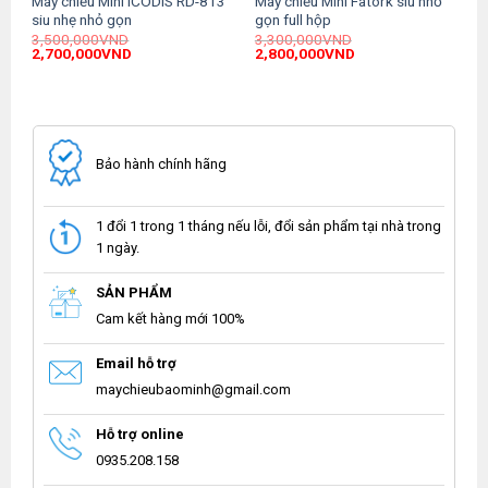
0
Máy chiếu Mini iCODIS RD-813
Máy chiếu Mini Fatork siu nhỏ
siu nhẹ nhỏ gọn
gọn full hộp
3,500,000
VND
3,300,000
VND
Original
Current
Original
Current
2,700,000
VND
2,800,000
VND
price
price
price
price
was:
is:
was:
is:
.
3,500,000VND.
2,700,000VND.
3,300,000VND.
2,800,000VND.
Bảo hành chính hãng
1 đổi 1 trong 1 tháng nếu lỗi, đổi sản phẩm tại nhà trong
1 ngày.
SẢN PHẨM
Cam kết hàng mới 100%
Email hỗ trợ
maychieubaominh@gmail.com
Hỗ trợ online
0935.208.158