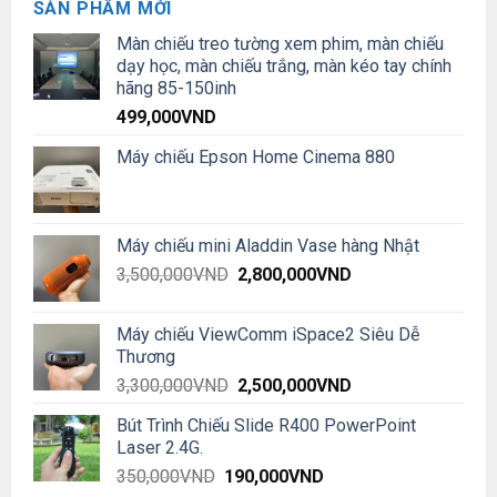
SẢN PHẨM MỚI
Màn chiếu treo tường xem phim, màn chiếu
dạy học, màn chiếu trắng, màn kéo tay chính
hãng 85-150inh
499,000
VND
Máy chiếu Epson Home Cinema 880
Máy chiếu mini Aladdin Vase hàng Nhật
Original
Current
3,500,000
VND
2,800,000
VND
price
price
was:
is:
Máy chiếu ViewComm iSpace2 Siêu Dễ
3,500,000VND.
2,800,000VND.
Thương
Original
Current
3,300,000
VND
2,500,000
VND
price
price
Bút Trình Chiếu Slide R400 PowerPoint
was:
is:
Laser 2.4G.
3,300,000VND.
2,500,000VND.
Original
Current
350,000
VND
190,000
VND