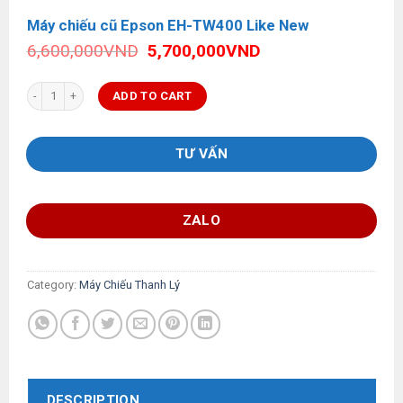
Máy chiếu cũ Epson EH-TW400 Like New
Original
Current
6,600,000
VND
5,700,000
VND
price
price
was:
is:
Máy chiếu cũ Epson EH-TW400 Like New quantity
ADD TO CART
6,600,000VND.
5,700,000VND.
TƯ VẤN
ZALO
Category:
Máy Chiếu Thanh Lý
DESCRIPTION