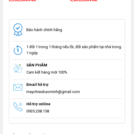
price
price
price
price
was:
is:
was:
is:
.
6,700,000VND.
5,500,000VND.
4,300,000VND.
3,850,000VND.
Bảo hành chính hãng
1 đổi 1 trong 1 tháng nếu lỗi, đổi sản phẩm tại nhà trong
1 ngày.
SẢN PHẨM
Cam kết hàng mới 100%
Email hỗ trợ
maychieubaominh@gmail.com
Hỗ trợ online
0935.208.158