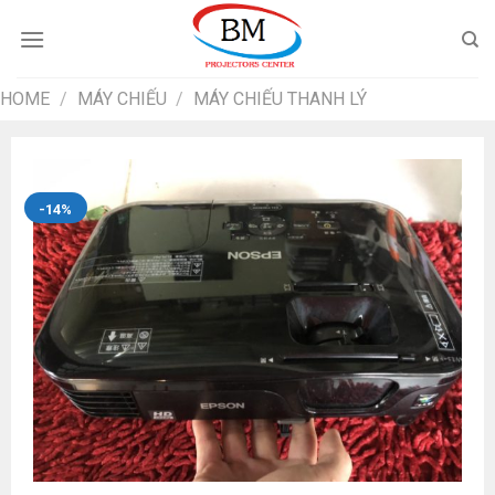
Chuyển
đến
nội
dung
HOME
/
MÁY CHIẾU
/
MÁY CHIẾU THANH LÝ
-14%