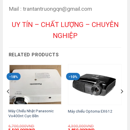
Mail : trantantruongqn@gmail.com
UY TÍN – CHẤT LƯỢNG – CHUYÊN
NGHIỆP
RELATED PRODUCTS
-18%
-10%
Máy Chiếu Nhật Panasonic
Máy chiếu Optoma EX612
Vx400nt Cực Bền
6,700,000
VND
4,300,000
VND
Original
Current
Original
Current
5,500,000
VND
3,850,000
VND