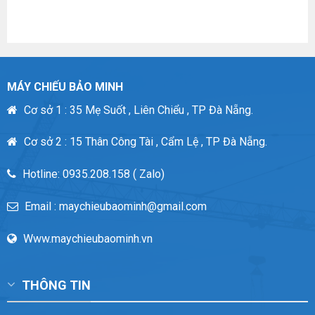
price
price
was:
is:
350,000VND.
190,000VND.
MÁY CHIẾU BẢO MINH
Cơ sở 1 : 35 Mẹ Suốt , Liên Chiểu , TP Đà Nẵng.
Cơ sở 2 : 15 Thân Công Tài , Cẩm Lệ , TP Đà Nẵng.
Hotline: 0935.208.158 ( Zalo)
Email : maychieubaominh@gmail.com
Www.maychieubaominh.vn
THÔNG TIN