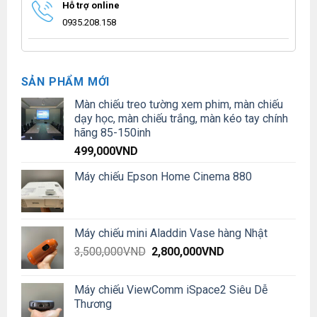
Hỗ trợ online
0935.208.158
SẢN PHẨM MỚI
Màn chiếu treo tường xem phim, màn chiếu
dạy học, màn chiếu trắng, màn kéo tay chính
hãng 85-150inh
499,000
VND
Máy chiếu Epson Home Cinema 880
Máy chiếu mini Aladdin Vase hàng Nhật
Original
Current
3,500,000
VND
2,800,000
VND
price
price
was:
is:
Máy chiếu ViewComm iSpace2 Siêu Dễ
3,500,000VND.
2,800,000VND.
Thương