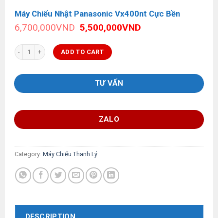
Máy Chiếu Nhật Panasonic Vx400nt Cực Bền
Original
Current
6,700,000
VND
5,500,000
VND
price
price
was:
is:
Máy Chiếu Nhật Panasonic Vx400nt Cực Bền quantity
ADD TO CART
6,700,000VND.
5,500,000VND.
TƯ VẤN
ZALO
Category:
Máy Chiếu Thanh Lý
DESCRIPTION