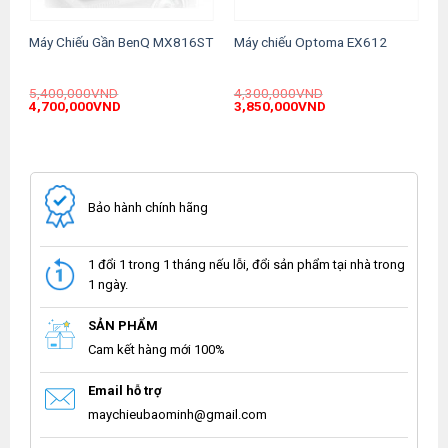
Máy Chiếu Gần BenQ MX816ST
Máy chiếu Optoma EX612
5,400,000
VND
4,300,000
VND
Original
Current
Original
Current
4,700,000
VND
3,850,000
VND
price
price
price
price
was:
is:
was:
is:
.
5,400,000VND.
4,700,000VND.
4,300,000VND.
3,850,000VND.
Bảo hành chính hãng
1 đổi 1 trong 1 tháng nếu lỗi, đổi sản phẩm tại nhà trong
1 ngày.
SẢN PHẨM
Cam kết hàng mới 100%
Email hỗ trợ
maychieubaominh@gmail.com