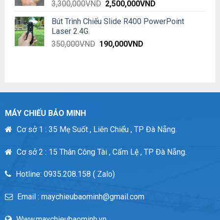
Original
Current
3,300,000
VND
2,500,000
VND
price
price
Bút Trình Chiếu Slide R400 PowerPoint
was:
is:
Laser 2.4G.
3,300,000VND.
2,500,000VND.
Original
Current
350,000
VND
190,000
VND
price
price
was:
is:
350,000VND.
190,000VND.
MÁY CHIẾU BẢO MINH
Cơ sở 1 : 35 Mẹ Suốt , Liên Chiểu , TP Đà Nẵng.
Cơ sở 2 : 15 Thân Công Tài , Cẩm Lệ , TP Đà Nẵng.
Hotline: 0935.208.158 ( Zalo)
Email : maychieubaominh@gmail.com
Www.maychieubaominh.vn