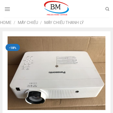
Chuyển
đến
nội
dung
HOME
/
MÁY CHIẾU
/
MÁY CHIẾU THANH LÝ
-18%